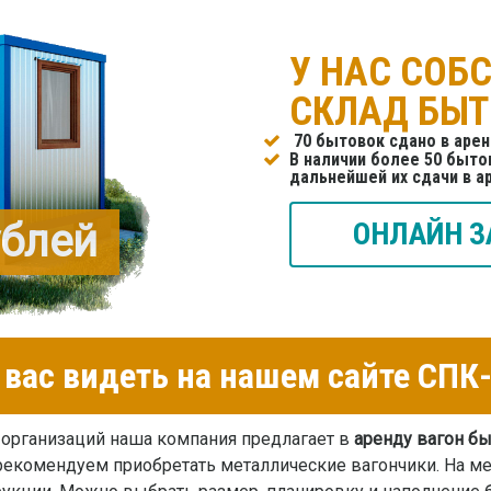
У НАС СОБ
СКЛАД БЫ
70 бытовок сдано в аре
В наличии более 50 бытов
дальнейшей их сдачи в а
ублей
ОНЛАЙН З
вас видеть на нашем сайте СП
 организаций наша компания предлагает в
аренду вагон б
рекомендуем приобретать металлические вагончики. На 