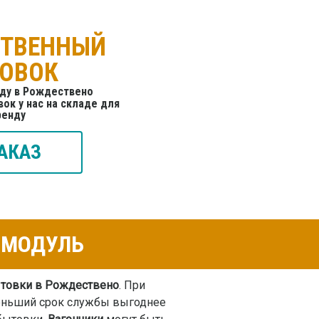
СТВЕННЫЙ
ТОВОК
нду в Рождествено
ок у нас на складе для
ренду
АКАЗ
К-МОДУЛЬ
ытовки в Рождествено
. При
меньший срок службы выгоднее