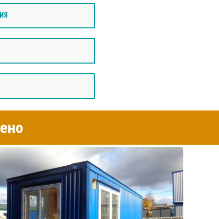
ИЯ
ено