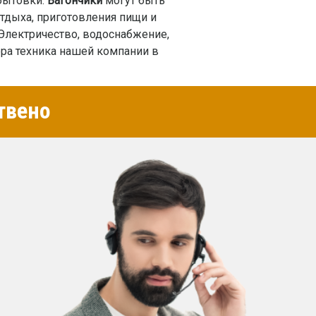
бытовки.
Вагончики
могут быть
тдыха, приготовления пищи и
 Электричество, водоснабжение,
ра техника нашей компании в
твено